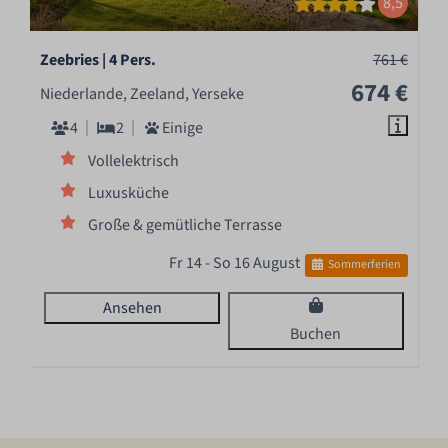
8,5
Zeebries | 4 Pers.
761 €
674 €
Niederlande, Zeeland, Yerseke
4
2
Einige
Vollelektrisch
Luxusküche
Große & gemütliche Terrasse
Fr 14 - So 16 August
Sommerferien
Ansehen
Buchen