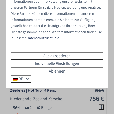
Informationen über Ihre Nutzung unserer Website mit
unseren Partnern für soziale Medien, Werbung und Analyse.
Ergebnisse (2)
Diese Partner können diese Informationen mit anderen
Informationen kombinieren, die Sie ihnen zur Verfügung
gestellt haben oder die sie aufgrund Ihrer Nutzung ihrer
EMPFOHLEN
Dienste gesammelt haben. Weitere Informationen finden Sie
in unserer
Datenschutzrichtlinie
.
Alle akzeptieren
Individuelle Einstellungen
Ablehnen
8,4
DE
Zeebries | Hot Tub | 4 Pers.
855 €
756 €
Niederlande, Zeeland, Yerseke
4
2
Einige