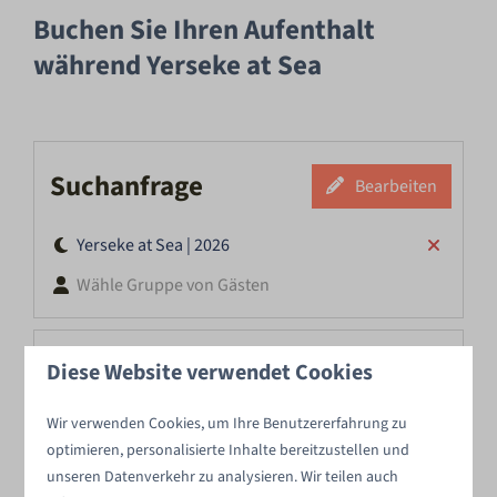
Buchen Sie Ihren Aufenthalt
während Yerseke at Sea
Suchanfrage
Bearbeiten
Yerseke at Sea | 2026
Wähle Gruppe von Gästen
Filter
Diese Website verwendet Cookies
Auswählen
Wir verwenden Cookies, um Ihre Benutzererfahrung zu
optimieren, personalisierte Inhalte bereitzustellen und
Sortieren nach: Empfohlen
unseren Datenverkehr zu analysieren. Wir teilen auch