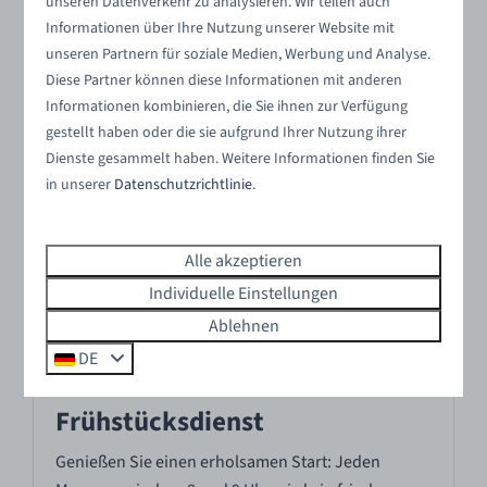
unseren Datenverkehr zu analysieren. Wir teilen auch
Aufenthalt nachhaltig und genießen Sie einen
Informationen über Ihre Nutzung unserer Website mit
unbeschwerten Aufenthalt.
unseren Partnern für soziale Medien, Werbung und Analyse.
Diese Partner können diese Informationen mit anderen
Informationen kombinieren, die Sie ihnen zur Verfügung
0,75 € pro kWh | 0,50 € pro Ladevorgang
gestellt haben oder die sie aufgrund Ihrer Nutzung ihrer
Dienste gesammelt haben. Weitere Informationen finden Sie
in unserer
Datenschutzrichtlinie
.
Im Park
Alle akzeptieren
Individuelle Einstellungen
Ablehnen
DE
Frühstücksdienst
Genießen Sie einen erholsamen Start: Jeden