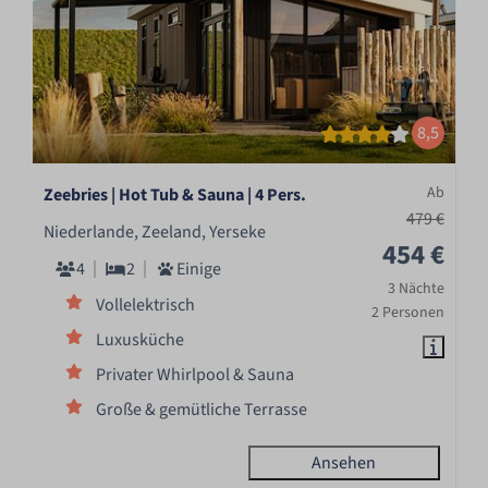
8,5
Ab
Zeebries | Hot Tub & Sauna | 4 Pers.
479 €
Niederlande, Zeeland, Yerseke
454 €
4
2
Einige
3 Nächte
Vollelektrisch
2 Personen
Luxusküche
Privater Whirlpool & Sauna
Große & gemütliche Terrasse
Ansehen