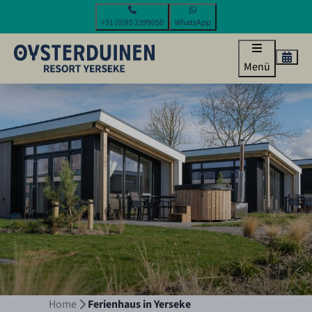
+31 (0)85 2399050
WhatsApp
Menü
Home
Ferienhaus in Yerseke