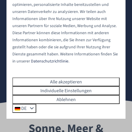
2 Personen
optimieren, personalisierte Inhalte bereitzustellen und
Yerseke
Yerseke
unseren Datenverkehr zu analysieren. Wir teilen auch
6
3
Einige
4
2
Informationen über Ihre Nutzung unserer Website mit
Vollelektrisch
Vollelekt
unseren Partnern für soziale Medien, Werbung und Analyse.
Diese Partner können diese Informationen mit anderen
Geeignet für die ganze Familie
Geeignet
Informationen kombinieren, die Sie ihnen zur Verfügung
Privater Whirlpool & Sauna
Privater
gestellt haben oder die sie aufgrund Ihrer Nutzung ihrer
Große und gemütliche Terrasse
Große un
Dienste gesammelt haben. Weitere Informationen finden Sie
in unserer
Datenschutzrichtlinie
.
Siehe alle Eigenschaften
Alle akzeptieren
Individuelle Einstellungen
Ablehnen
DE
Sonne, Meer &