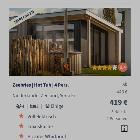
EMPFOHLEN
8,4
Ab
Zeebries | Hot Tub | 4 Pers.
443 €
Niederlande, Zeeland, Yerseke
419 €
4
2
Einige
3 Nächte
Vollelektrisch
2 Personen
Luxusküche
Privater Whirlpool