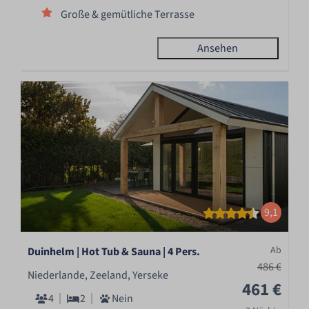
Große & gemütliche Terrasse
Ansehen
9,1
Ab
Duinhelm | Hot Tub & Sauna | 4 Pers.
486 €
Niederlande, Zeeland, Yerseke
461 €
4
2
Nein