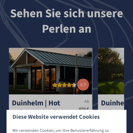
Sehen Sie sich unsere
Perlen an
8,9
Duinhelm | Hot
Duinhelm 
Ab
496 €
Tub & Sauna | 6
Tub & Sau
Diese Website verwendet Cookies
469 €
Pers.
Pers.
3 Nächte
Niederlande, Zeeland,
Niederlande, Ze
Wir verwenden Cookies, um Ihre Benutzererfahrung zu