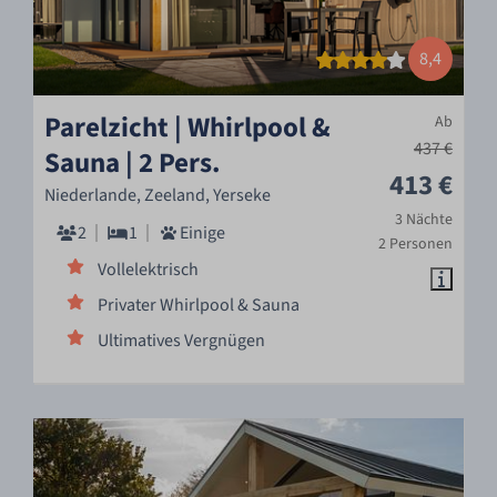
8,4
Parelzicht | Whirlpool &
Ab
437 €
Sauna | 2 Pers.
413 €
Niederlande, Zeeland, Yerseke
3 Nächte
2
1
Einige
2 Personen
Vollelektrisch
Privater Whirlpool & Sauna
Ultimatives Vergnügen