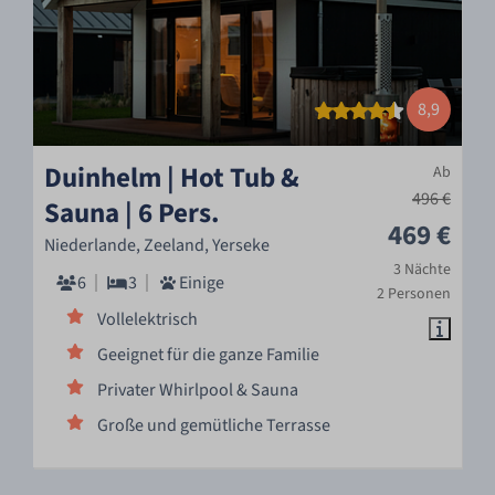
8,9
Duinhelm | Hot Tub &
Ab
496 €
Sauna | 6 Pers.
469 €
Niederlande, Zeeland, Yerseke
3 Nächte
6
3
Einige
2 Personen
Vollelektrisch
Geeignet für die ganze Familie
Privater Whirlpool & Sauna
Große und gemütliche Terrasse