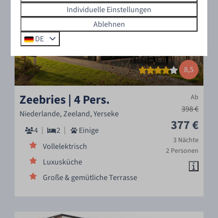
Individuelle Einstellungen
Ablehnen
DE
8,5
Zeebries | 4 Pers.
Ab
398 €
Niederlande, Zeeland, Yerseke
377 €
4
2
Einige
3 Nächte
Vollelektrisch
2 Personen
Luxusküche
Große & gemütliche Terrasse