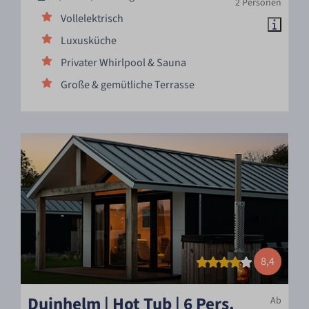
2 Personen
Vollelektrisch
Luxusküche
Privater Whirlpool & Sauna
Große & gemütliche Terrasse
8,4
Duinhelm | Hot Tub | 6 Pers.
Ab