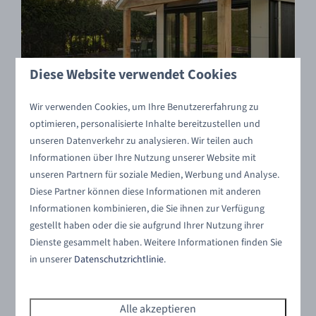
Diese Website verwendet Cookies
8,7
Wir verwenden Cookies, um Ihre Benutzererfahrung zu
Duinhelm | 6 Pers.
Ab
optimieren, personalisierte Inhalte bereitzustellen und
428 €
unseren Datenverkehr zu analysieren. Wir teilen auch
Niederlande, Zeeland, Yerseke
405 €
Informationen über Ihre Nutzung unserer Website mit
6
3
Einige
unseren Partnern für soziale Medien, Werbung und Analyse.
3 Nächte
Vollelektrisch
Diese Partner können diese Informationen mit anderen
2 Personen
Informationen kombinieren, die Sie ihnen zur Verfügung
Geeignet für die ganze Familie
gestellt haben oder die sie aufgrund Ihrer Nutzung ihrer
Große und gemütliche Terrasse
Dienste gesammelt haben. Weitere Informationen finden Sie
in unserer
Datenschutzrichtlinie
.
Alle akzeptieren