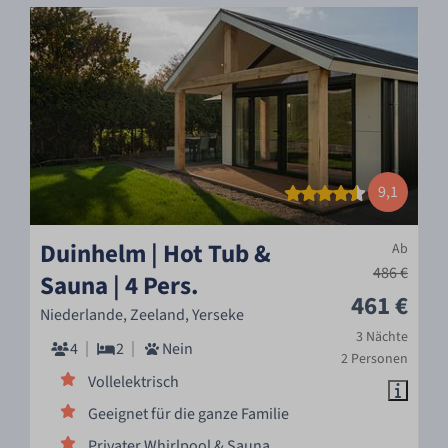
9,1
Duinhelm | Hot Tub &
Ab
486 €
Sauna | 4 Pers.
461 €
Niederlande, Zeeland, Yerseke
3 Nächte
4
2
Nein
2 Personen
Vollelektrisch
Geeignet für die ganze Familie
Privater Whirlpool & Sauna