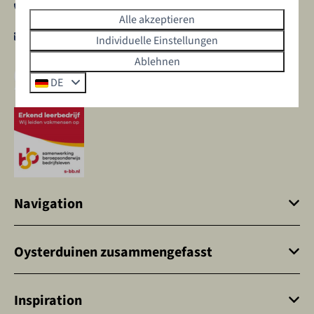
+31 (0)85 2399050
Alle akzeptieren
hello@oysterduinen.nl
Individuelle Einstellungen
Ablehnen
Senden Sie uns eine Whatsapp-Nachricht
DE
Navigation
Oysterduinen zusammengefasst
Inspiration