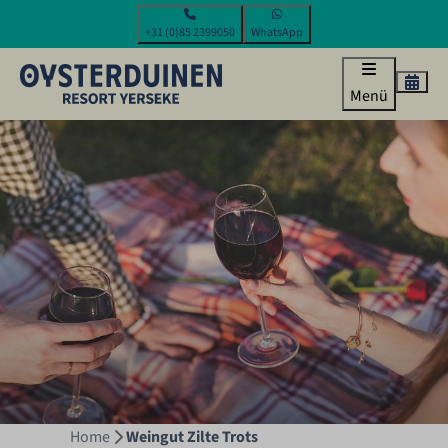
+31 (0)85 2399050
WhatsApp
Menü
Home
Weingut Zilte Trots