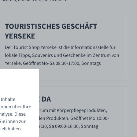
TOURISTISCHES GESCHÄFT
YERSEKE
Der Tourist Shop Yerseke ist die Informationsstelle für
lokale Tipps, Souvenirs und Geschenke im Zentrum von
Yerseke. Geöffnet Mo-Sa 08:30-17:00, Sonntags
geschlossen.
DROGERIE DA
 Inhalte
ionen über Ihre
Drogerie im Zentrum mit Körperpflegeprodukten,
alyse. Diese
Parfüm und lokalen Produkten. Geöffnet Mo 10:00-
ie ihnen zur
17:30, Fr 08:30-17:30, Sa 09:00-16:30, Sonntag
melt haben.
geschlossen.