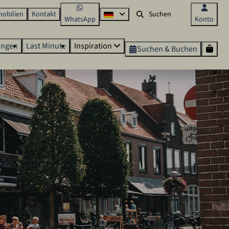
obilien
Kontakt
WhatsApp
Konto
ungen
Last Minute
Inspiration
Suchen & Buchen