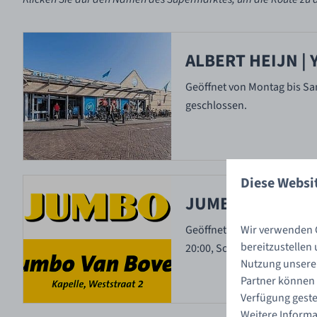
ALBERT HEIJN | 
Geöffnet von Montag bis Sam
geschlossen.
Diese Websi
JUMBO | KAPELLE
Wir verwenden C
Geöffnet Montag bis Freitag
bereitzustellen
20:00, Sonntag geschlosse
Nutzung unserer
Partner können 
Verfügung geste
Weitere Informa